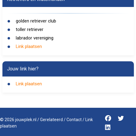
golden retriever club
toller retriever
labrador vereniging
Link plaatsen
Jouw link hier?
Link plaatsen
©
2026
jouwplek.nl
/
Gerelateerd
/
Contact
/
Link
plaatsen